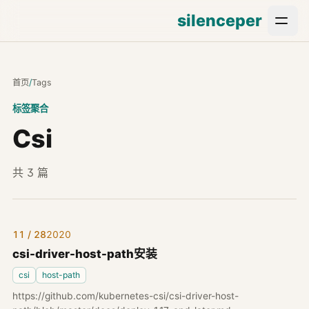
silenceper
首页
/
Tags
标签聚合
Csi
共 3 篇
11 / 28
2020
csi-driver-host-path安装
csi
host-path
https://github.com/kubernetes-csi/csi-driver-host-