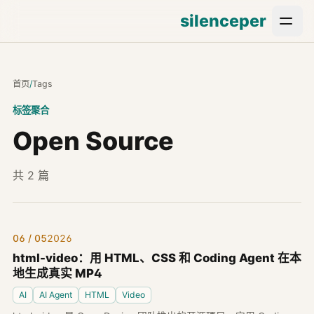
silenceper
首页
/
Tags
标签聚合
Open Source
共 2 篇
06 / 05
2026
html-video：用 HTML、CSS 和 Coding Agent 在本
地生成真实 MP4
AI
AI Agent
HTML
Video