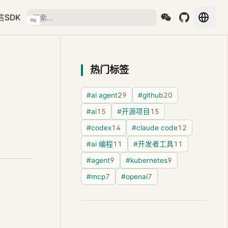
信SDK
⌘
K
热门标签
#ai agent
29
#github
20
#ai
15
#开源项目
15
#codex
14
#claude code
12
#ai 编程
11
#开发者工具
11
#agent
9
#kubernetes
9
#mcp
7
#openai
7