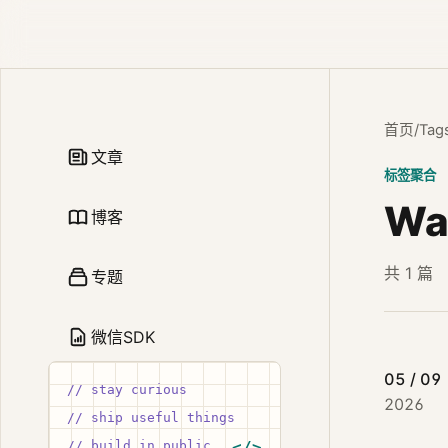
首页
/
Tag
文章
标签聚合
Wa
博客
共 1 篇
专题
微信SDK
05 / 09
// stay curious
2026
// ship useful things
// build in public
</>