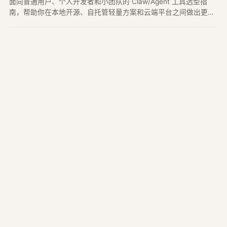
面向普通用户、个人开发者和小团队的 Claw/Agent 工具选型指
南，帮助你在本地开源、自托管轻量方案和云端平台之间做出更合
适的判断。