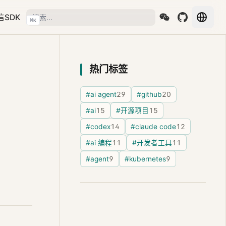
信SDK
⌘
K
热门标签
#ai agent
29
#github
20
#ai
15
#开源项目
15
#codex
14
#claude code
12
#ai 编程
11
#开发者工具
11
#agent
9
#kubernetes
9