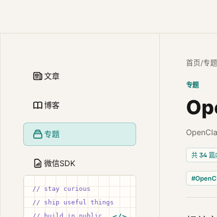
首页
/
专
文章
专题
Op
博客
Open
专题
共 34 
微信SDK
#OpenC
// stay curious
// ship useful things
// build in public
</>