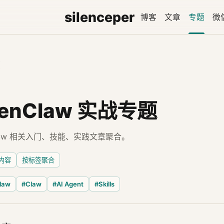
silenceper
博客
文章
专题
微
题
enClaw 实战专题
Claw 相关入门、技能、实践文章聚合。
篇内容
按标签聚合
law
#Claw
#AI Agent
#Skills